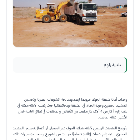
بلدية زلوم
واصلت أمانة منطقة الجوف جهودها لرصد ومعالجة التشوهات البصرية وتحسين
المشهد الحضري وجودة الحياة، في المنطقة ومحافظاتها حيث رفعت الأمانة ممثلة في
بلدية زلوم أكثر من 4 آلاف متر مكعب من الأنقاض والمخلفات في نطاق البلدية خلال
الأشهر الثلاثة الماضية.
وأوضح المتحدث الرسمي لأمانة منطقة الجوف عمر الحموان أن أعمال تحسين المشهد
الحضري ببلدية زلوم شملت إزالة 25 حاجزًا خرسانيًا من الشوارع، وسحب 6 سيارات تالفة
من الطرقات والأحياء، مشيرًا إلى استمرار الحملات الميدانية لرصد مظاهر التشوه البصري