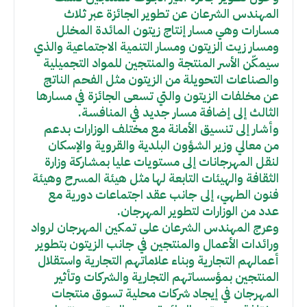
المهندس الشرعان عن تطوير الجائزة عبر ثلاث
مسارات وهي مسار إنتاج زيتون المائدة المخلل
ومسار زيت الزيتون ومسار التنمية الاجتماعية والذي
سيمكّن الأسر المنتجة والمنتجين للمواد التجميلية
والصناعات التحويلة من الزيتون مثل الفحم الناتج
عن مخلفات الزيتون والتي تسعى الجائزة في مسارها
الثالث إلى إضافة مسار جديد في المنافسة.
وأشار إلى تنسيق الأمانة مع مختلف الوزارات بدعم
من معالي وزير الشؤون البلدية والقروية والإسكان
لنقل المهرجانات إلى مستويات عليا بمشاركة وزارة
الثقافة والهيئات التابعة لها مثل هيئة المسرح وهيئة
فنون الطهي، إلى جانب عقد اجتماعات دورية مع
عدد من الوزارات لتطوير المهرجان.
وعرج المهندس الشرعان على تمكين المهرجان لرواد
ورائدات الأعمال والمنتجين في جانب الزيتون بتطوير
أعمالهم التجارية وبناء علاماتهم التجارية واستقلال
المنتجين بمؤسساتهم التجارية والشركات وتأثير
المهرجان في إيجاد شركات محلية تسوق منتجات