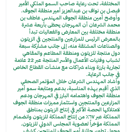
المختلفة، تحت رعاية صاحب السمو الملكي الأمير
فيصل بن نواف بن عبدالعزيز أمير منطقة الجوف.
وأوضح أمين منطقة الجوف المهندس عاطف بن
محمد الشرعان أن المهرجان يحظى بأربعة عشرة
منطقة مختلفة بين المعارض والفعاليات تبدأ
بالمعرض الرئيس للمزارعين والمنتجين في الزيتون
والصناعات المشتقة منه، إلى جانب مشاركة سبعة
دول منتجة للزيتون ومنطقة المطاعم والمقاهي
لشباب وفتيات الأعمال والأسر المنتجة عبر 22 علامة
تجارية بارزة وبناء شراكات مع منشآت القطاع الخاص
في جانب الرعاية.
وأشاد المهندس الشرعان خلال المؤتمر الصحفي
الذي أقيم بهذه المناسبة، بدعم ومتابعة سمو أمير
منطقة الجوف واهتمامه البارز في المهرجان ودعم
المزارعين والمنتجين واستثمار مميزات منطقة الجوف
لامتلاكها الحصة الأكبر في إنتاج الزيتون بمناطق
المملكة عبر ٦٧٪ من إنتاج المملكة للزيتون وانضمام
المملكة مؤخراً لعضوية المجلس الدولي للزيتون.
وحول تطوير جائزة أمير الجوف للمنتجين كشف