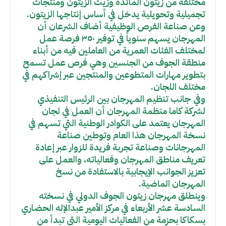
مختلفة من زيتون المائدة وزيت الزيتون ومنتجات
تجميلية وتحويلية يدخل في أساس إنتاجها الزيتون.
وعن صناعة الفرص الوظيفية أضاف الشرعان أن
المهرجان يسهم سنوياً في توفير ٣٥٠ فرصة عمل
لمختلف الفئات العمرية من العاملين فيه من أبناء
منطقة الجوف من الجنسين وهي فرص عمل تسمح
بتطوير مهارات المتطوعين والمنتجين عبر إشراكهم في
مختلف اللجان.
وفي جانب تنظيم المهرجان بين الرئيس التنفيذي
لشركة كاما منظمة المهرجان أن العمل في لجان
المهرجان يعتمد على الكوادر الوطنية التي تسهم في
نسخة المهرجان هذا العام وتوطين صناعة
المهرجانات وصناعة تجربة فريدة للزوار عبر إعادة
تعريف مناطق المهرجان وفعالياته، والعمل على
تعزيز الجوانب الإيجابية بالاستفادة من نسخ
المهرجان الماضية.
وينطلق مهرجان زيتون الجوف الدولي في نسخته
السادسة عشر الأربعاء في مركز الأمير عبدالإله الحضاري
بسكاكا بحزمة من الفعاليات اليومية التي تبدأ من