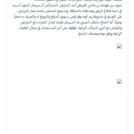
بدوره، بين عويضه بن مناحي الفهيقي أحد المزارعين المشاركين أن مهرجان الزيتون أسهم
في تنمية قطاع الزيتون ومشتقاته بالمنطقة، وتشجيع المنتجين خاصة صغار المزارعين
على التوسع في مشروعاتهم كونه يوفر فرص تسويق المنتج والترويج له والتعريف به محلياً
ودولياً، أما المنتج سلطان الجهني عد المهرجان فرصة لتبادل الخبرات مع المزارعين
والتواصل مع كبرى الشركات الزراعية، للوقوف على آخر المستجدات في مجال التقنيات
الزراعية ورفع جودة ومعدلات المنتج.