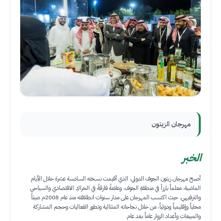
مهرجان الزيتون
الخبر
أصبح مهرجان زيتون الجوف الدولي، الذي أقيمت نسخته السادسة عشرة خلال الأيام
الماضية، معلماً بارزاً في منطقةِ الجوف، وعلامةً فارقةً في الحراكِ الاقتصادي والسياحي
والترفيهي، حيث اكتسب المهرجان على مدار سنوات انطلاقته منذ عام 2008م صيتاً
محلياً وإقليمياً ودولياً، من خلال نجاحاته المتتالية وتطور الفعاليات وحجم المشاركة
والمبيعات وأعداد الزوار عاماً بعد عام.