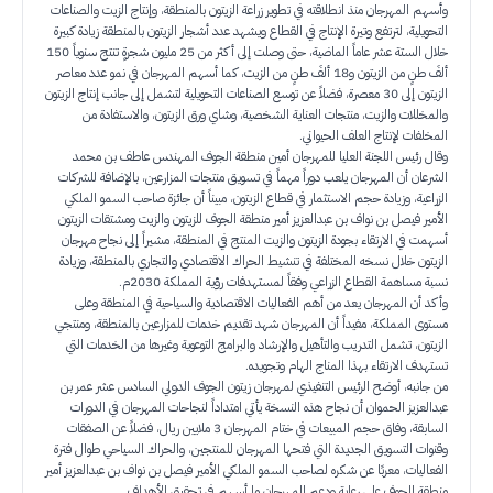
وأسهم المهرجان منذ انطلاقته في تطوير زراعة الزيتون بالمنطقة، وإنتاج الزيت والصناعات
التحويلية، لترتفع وتيرة الإنتاج في القطاع ويشهد عدد أشجار الزيتون بالمنطقة زيادة كبيرة
خلال الستة عشر عاماً الماضية، حتى وصلت إلى أكثر من 25 مليون شجرةٍ تنتج سنوياً 150
ألفَ طنٍ من الزيتون و18 ألفَ طنٍ من الزيت، كما أسهم المهرجان في نمو عدد معاصر
الزيتون إلى 30 معصرة، فضلاً عن توسع الصناعات التحويلية لتشمل إلى جانب إنتاج الزيتون
والمخللات والزيت، منتجات العناية الشخصية، وشاي ورق الزيتون، والاستفادة من
المخلفات لإنتاج العلف الحيواني.
وقال رئيس اللجنة العليا للمهرجان أمين منطقة الجوف المهندس عاطف بن محمد
الشرعان أن المهرجان يلعب دوراً مهماً في تسويق منتجات المزارعين، بالإضافة للشركات
الزراعية، وزيادة حجم الاستثمار في قطاع الزيتون، مبيناً أن جائزة صاحب السمو الملكي
الأمير فيصل بن نواف بن عبدالعزيز أمير منطقة الجوف للزيتون والزيت ومشتقات الزيتون
أسهمت في الارتقاء بجودة الزيتون والزيت المنتج في المنطقة، مشيراً إلى نجاح مهرجان
الزيتون خلال نسخه المختلفة في تنشيط الحراك الاقتصادي والتجاري بالمنطقة، وزيادة
نسبة مساهمة القطاع الزراعي وفقاً لمستهدفات رؤية المملكة 2030م.
وأكد أن المهرجان يعد من أهم الفعاليات الاقتصادية والسياحية في المنطقة وعلى
مستوى المملكة، مفيداً أن المهرجان شهد تقديم خدمات للمزارعين بالمنطقة، ومنتجي
الزيتون، تشمل التدريب والتأهيل والإرشاد والبرامج التوعوية وغيرها من الخدمات التي
تستهدف الارتقاء بهذا المناج الهام وتجويده.
من جانبه، أوضح الرئيس التنفيذي لمهرجان زيتون الجوف الدولي السادس عشر عمر بن
عبدالعزيز الحموان أن نجاح هذه النسخة يأتي امتداداً لنجاحات المهرجان في الدورات
السابقة، وفاق حجم المبيعات في ختام المهرجان 3 ملايين ريال، فضلاً عن الصفقات
وقنوات التسويق الجديدة التي فتحها المهرجان للمنتجين، والحراك السياحي طوال فترة
الفعاليات، معربًا عن شكره لصاحب السمو الملكي الأمير فيصل بن نواف بن عبدالعزيز أمير
منطقة الجوف على رعاية ودعم المهرجان ما أسهم في تحقيق الأهداف.