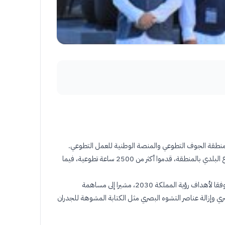
ة منطقة الجوف التطوعي والمنصة الوطنية للعمل التطوعي
.
وأتاحت الأمانة خلال الربع الأول من العام الميلادي الحالي 72 فرصة تطوعية في مجالات مختلفة، استوعبت 212 متطوعاً ومتطوعة في أنشطة القطاع البلدي بالمنطقة، قدموا أكثر من 2500 ساعة تطوعية، فيما
من جانبه أكد المتحدث الرسمي للأمانة عمر بن عبدالعزيز الحموان حرص الأمانة على زيادة عدد المتطوعين في القطاع البلدي وتشجيع ثقافة التطوع وفقا لأهداف رؤية المملكة 2030، مشيرا إلى مساهمة
 وإزالة عناصر التشوه البصري مثل الكتابة المشوهة للجدران