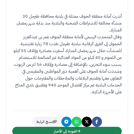
أنذرت أمانة منطقة الجوف ممثلة في بلدية محافظة طبرجل 30
منشأة مخالفة للاشتراطات الصحية والبلدية منذ بداية شهر رمضان
المبارك
.
وقال المتحدث الرسمي لأمانة منطقة الجوف عمر بن عبدالعزيز
الحموان إن الفرق الرقابية ببلدية طبرجل نفذت 78 زيارة تفتيشية
للمنشآت خلال شهر رمضان المبارك أسفرت مصادرة وإتلاف 55 كيلو
من اللحوم و 40 كيلو من المواد الغذائية غير الصالحة للاستخدام
بسبب سوء التخزين، بالإضافة إلى مصادرة وإتلاف 56 لتر من الزيوت
.
وشددت أمانة الجوف على أهمية دور المواطنين والمقيمين في
التعاون معها وتقديم البلاغات والملاحظات والمقترحات حول
الخدمات البلدية عبر مركز الاتصال الموحد 940 وتطبيق بلدي المتاح
على الأجهزة الذكية
.
نسخ الرابط
العودة إلى الأخبار