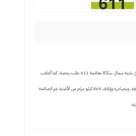
تواصل أمانة منطقة الجوف جهودها ومبادراتها لتحسين الخدمات المقدمة وتسريع إنجاز المعاملات لخدمة المستفيدين، حيث أنهت الأمانة ممثلة في بلدية شمال سكاكا معالجة 611 طلب رخصة، كما أغلقت
كما نفذت فرق الرقابة الميدانية في بلدية شمال سكاكا 1654 زيارة تفتيشية للمنشآت والمحلات التجارية، أسفرت عن تحرير 756 إشعار مراجعة ومخالفة، ومصادرة وإتلاف 869 كيلو جرام من الأغذية غير الصالحة
.