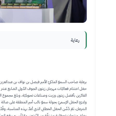
رعاية
برعاية صاحب السموّ الملكيّ الأمير فيصل بن نواف بن عبدالعزي
الفائزين بأفضل زيتون وزيت وصناعات تحويليّة، وبلغ مجموع ا
وبُدئ الحفل الرّسميّ بجولة سموّ نائب أمير المنطقة على صالة
الشرعان، ثمّ دُشّن الحفل الخطابي الذي أعدّ بهذه المناسبة، وقُدّ
بخلق منتجات تحويّلية مشتقّة من الزّيتون ،ممّا أسهم برفع الحرك