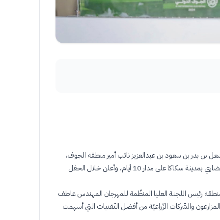
شعل بن بدر بن سعود بن عبدالعزيز نائب أمير منطقة الجوف،
حفل اختتام فعاليّات مهرجان زيتون الجوف الدّولي السّابع عشر الذي نظّمته أمانة المنطقة بالشّراكة مع عدّة هيئات وجهات في مركز الأمير عبدالإله الحضاري بمدينة سكاكا على مدار 10 أيام، وأعلن خلال الحفل
لمنطقة رئيس اللجنة العليا المنظّمة للمهرجان المهندس عاطف
 المزارعون والشّركات الزّراعيّة من أفضل التّقنيات التي أسهمت