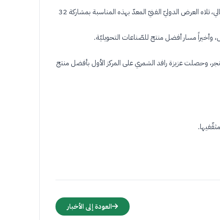
تلا ذلك عرض مرئيّ مفصل عن مهرجان الزّيتون السّابع عشر، شمل الأرقام والإحصائيّات التي تتعلّق بالمهرجان منذ انطلاقته في العاشر من شهر فبراير الحالي، تلاه العرض الدوليّ الفنيّ المعدّ بهذه المناسبة بمشاركة 32
وأخيراً مسار أفضل منتج للصّناعات التحويليّة
.
لخنجر، وحصلت عزيزة رافد الشمري على المركز الأول بأفضل منتج
ثقّفيها
.
العودة إلى الأخبار