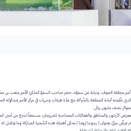
ز أمير منطقة الجوف، ونيابة عن سموّه، حضر صاحب السموّ الملكيّ الأمير متعب بن م
لجوائز نصف مليون ريال
.
 معرض الزّيتون والمناطق والفعاليّات المصاحبة للمهرجان، مستمعاً لشرح من أمين ا
م عرضٌ مرئيّ بعنوان ( زيتوننا ثروتنا ) يحكي أهميّة هذه الشّجرة المباركة وما توصّل له
ة الاقتصاديّة والتجاريّة للمنطقة
.