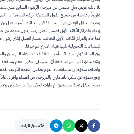
عارضاً وعارضة من جميع الدّول المشاركة بهذه النسخة من المه
وشهد الحفل الإعلان عن أسماء الفائزين بجائزة الأمير فيصل بن
وجاء بالمراكز الثّلاثة الأولى لمسار أفضل زيت زيتون محمد بن 
كما جاء بالمراكز الثّلاثة الأولى الخاصّة بمسار أفضل إنتاج ز
للصناعات التحويلية يليها هيام العنزي ثم جوفا
.
وفي الختام كرّم سموّ نائب أمير منطقة الجوف رعاة المهرجان وا
ونوّه سموّ نائب أمير المنطقة أنّ المهرجان يحظى بدعم ومتابعة
وأضاف سموّه: إن ماشاهدناه اليوم يعكس القيمة النّوعية للمنطقة،
وعبر سموّه عن شكره للعاملين بالمهرجان من أعضاء وأفراد، عادّا
حضر الحفل عددٌ من مديري الإدارات الحكومية من مدنيين وعس
نسخ الرابط