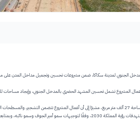
خل الجنوبي لمدينة سكاكا، ضمن مشروعات تحسين وتجميل مداخل المدن على مستوى 
ال المشروع تشمل تحسين المشهد الحضري بالمدخل الجنوبي، وإيجاد مساحات للمشا
وأضاف أن طول الممشى ومسار الدراجات يبلغ 2400 متر، وبمساحة 27 ألف متر مربع، مشيرًا إلى أن أعمال المشروع 
 من معالي وزير الشؤون البلدية والقروية والإسكان