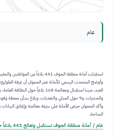
عام
استقبلت أمانة منطقة الجوف 441 بلاغاً من المواطنين والمقيمين خلال إجازة عيد الأضحى المبارك، وذلك من خلال مركز الاتصال الموحد 940 وتطبيق بلدي على الأجهزة الذكية
وأوضح المتحدث الرسمي للأمانة عمر الحموان أن غرفة الطوارئ تس
والحشرات، و9 حول المباني والتعديات، وبلاغ بشأن محطة وقود
وأكد الحموان حرص الأمانة على سرعة معالجة وإغلاق البيانات ف
المتاحة
.
عام / أمانة منطقة الجوف تستقبل وتعالج 441 بلاغاً خلال إجازة عيد الأضحى المبارك (spa.gov.sa)